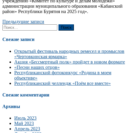
учреждению «Комитет по культуре и делам молодежи»
администрации муниципального образования «Кабанский
район» Республики Бурятия на 2025 год».
Навигация
Предыдущие записи
Найти:
по
записям
Свежие записи
Открытый фестиваль народных ремесел и промыслов
«Чертовкинская ярмарка»
Акция «Бессмертный полк» пройдет в новом формате
«Песни наших отцов»
Республиканский фотоконкурс «Родина в моем
объективе»
Республиканский челлендж «Поём все вместе»
Свежие комментарии
Архивы
Июль 2023
Май 2023
Апрель 2023