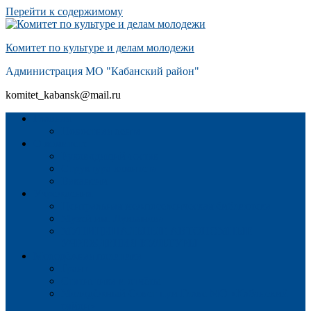
Перейти к содержимому
Комитет по культуре и делам молодежи
Администрация МО "Кабанский район"
komitet_kabansk@mail.ru
Главная
Новостная лента
О комитете
Руководящий состав
Структура комитета
Вакансии
Учреждения
Центральная межпоселенческая библиотека
Музей им. Лукьянова
МУНИЦИПАЛЬНЫЕ АВТОНОМНЫЕ
УЧРЕЖДЕНИЯ КУЛЬТУРЫ
Молодёжная политика
Грант
Статистика и отчёты
Молодёжный Совет при Главе МО «Кабанский
район»