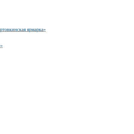
ртовкинская ярмарка»
е»