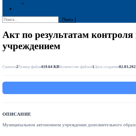
Корпоративная практика
Контакты
Найти:
Акт по результатам контрол
учреждением
Скачать
2
Размер файла
419.64 KB
Количество файлов
1
Дата создания
02.03.202
ОПИСАНИЕ
Муниципальном автономном учреждении дополнительного образо